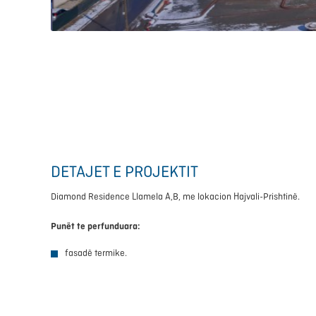
DETAJET E PROJEKTIT
Diamond Residence Llamela A,B, me lokacion Hajvali-Prishtinë.
Punët te perfunduara:
fasadë termike.