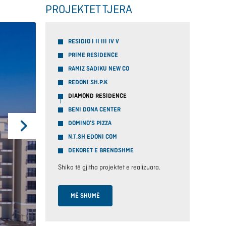
PROJEKTET TJERA
RESIDIO I II III IV V
PRIME RESIDENCE
RAMIZ SADIKU NEW CO
REDONI SH.P.K
DIAMOND RESIDENCE
BENI DONA CENTER
DOMINO'S PIZZA
N.T.SH EDONI COM
DEKORET E BRENDSHME
Shiko të gjitha projektet e realizuara.
MË SHUMË