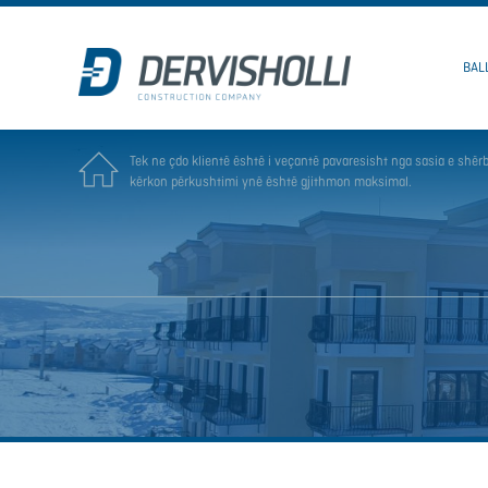
BAL
Tek ne çdo klientë është i veçantë pavaresisht nga sasia e shërb
kërkon përkushtimi ynë është gjithmon maksimal.