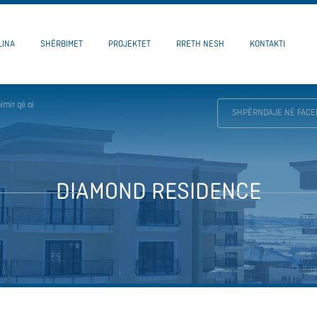
LINA
SHËRBIMET
PROJEKTET
RRETH NESH
KONTAKTI
imit që ai
SHPËRNDAJE NË FACE
DIAMOND RESIDENCE