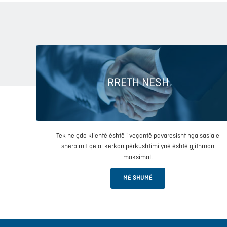
RRETH NESH
Tek ne çdo klientë është i veçantë pavaresisht nga sasia e
shërbimit që ai kërkon përkushtimi ynë është gjithmon
maksimal.
MË SHUMË