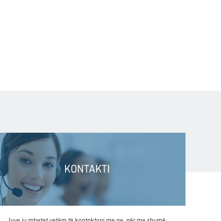
KONTAKTI
Juve ju mbetet vetëm të kontaktoni me ne, për me shumë.