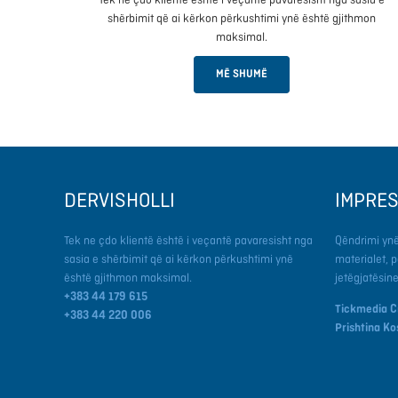
shërbimit që ai kërkon përkushtimi ynë është gjithmon
maksimal.
MË SHUMË
DERVISHOLLI
IMPRE
Tek ne çdo klientë është i veçantë pavaresisht nga
Qëndrimi ynë
sasia e shërbimit që ai kërkon përkushtimi ynë
materialet, 
është gjithmon maksimal.
jetëgjatësin
+383 44 179 615
Tickmedia C
+383
44 220 006
Prishtina K