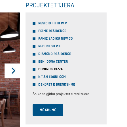
PROJEKTET TJERA
RESIDIO I II III IV V
PRIME RESIDENCE
RAMIZ SADIKU NEW CO
REDONI SH.P.K
DIAMOND RESIDENCE
BENI DONA CENTER
DOMINO'S PIZZA
N.T.SH EDONI COM
DEKORET E BRENDSHME
Shiko të gjitha projektet e realizuara.
MË SHUMË