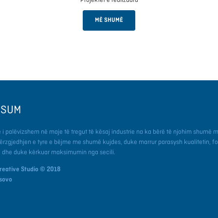
MË SHUMË
SSUM
 i palëvizshem në maje të tregut të kësaj industrie na ka bërë të njohim shumë m
përzgjedhjen e tyre e bëjme me shumë kujdes, duke marrur parasysh kualitetin, fo
e dhe duke kërkuar maksimumin nga secili.
reative Studio © 2018
osovo