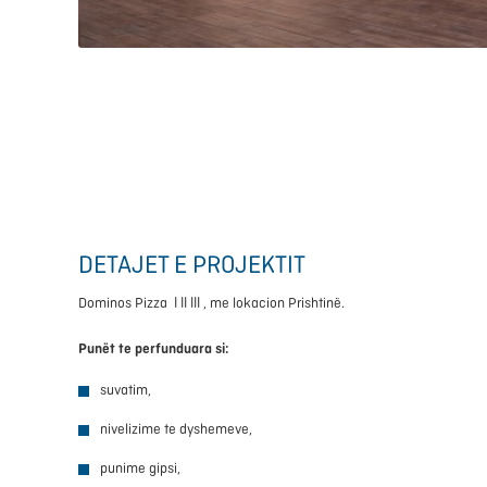
DETAJET E PROJEKTIT
Dominos Pizza I II III , me lokacion Prishtinë.
Punët te perfunduara si:
suvatim,
nivelizime te dyshemeve,
punime gipsi,