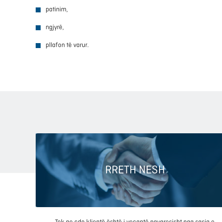
patinim,
ngjyrë,
pllafon të varur.
RRETH NESH
Tek ne çdo klientë është i veçantë pavaresisht nga sasia e