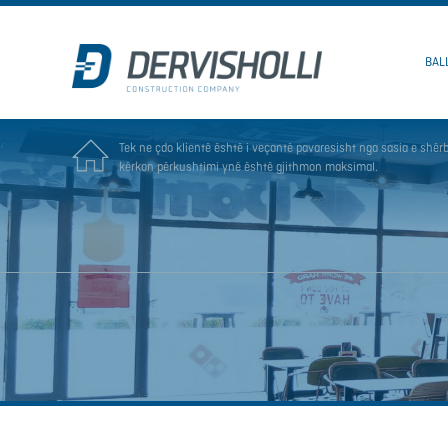
BAL
Tek ne çdo klientë është i veçantë pavaresisht nga sasia e shërb
kërkon përkushtimi ynë është gjithmon maksimal.