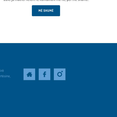
MË SHUMË
irë
rtësine,