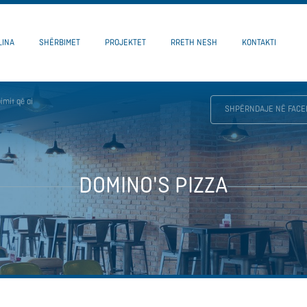
LINA
SHËRBIMET
PROJEKTET
RRETH NESH
KONTAKTI
imit që ai
SHPËRNDAJE NË FACE
DOMINO'S PIZZA