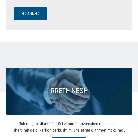
MË SHUMË
RRETH NESH
Tek ne çdo klientë është i veçantë pavaresisht nga sasia e
shërbimit që ai kërkon përkushtimi ynë është gjithmon maksimal.