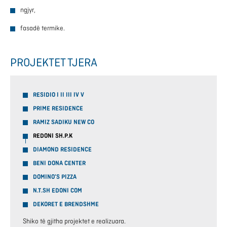
ngjyr,
fasadë termike.
PROJEKTET TJERA
RESIDIO I II III IV V
PRIME RESIDENCE
RAMIZ SADIKU NEW CO
REDONI SH.P.K
DIAMOND RESIDENCE
BENI DONA CENTER
DOMINO'S PIZZA
N.T.SH EDONI COM
DEKORET E BRENDSHME
Shiko të gjitha projektet e realizuara.