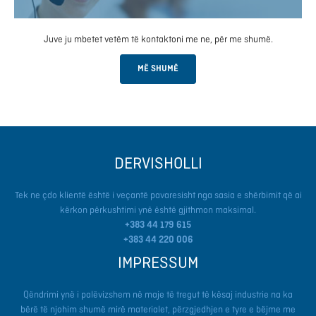
Juve ju mbetet vetëm të kontaktoni me ne, për me shumë.
MË SHUMË
DERVISHOLLI
Tek ne çdo klientë është i veçantë pavaresisht nga sasia e shërbimit që ai
kërkon përkushtimi ynë është gjithmon maksimal.
+383 44 179 615
+383
44 220 006
IMPRESSUM
Qëndrimi ynë i palëvizshem në maje të tregut të kësaj industrie na ka
bërë të njohim shumë mirë materialet, përzgjedhjen e tyre e bëjme me